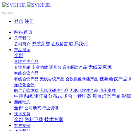
登录
注册
网站首页
关于我们
资质荣誉
联系我们
公司简介
在线留言
产品展示
全部
音响扩声产品
无线麦克风
专业音箱
专业功放
调音台
音响周边产品
智能会议产品
视频会议产品
有线会议产品
无线会议产品
会议摄像录播产品
无纸化会议
触屏升降终端
无纸化硬件产品
无纸化软件产品
电子桌牌
中控系统
矩阵及分布式
多合一管理器
舞台灯光产品
影院
新闻动态
全部
公司动态
行业资讯
技术支持
全部
资料下载
技术方案
客户案例