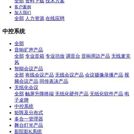
全部
资料下载
技术方案
客户案例
加入我们
全部
人力资源
在线应聘
中控系统
全部
音响扩声产品
全部
专业音箱
专业功放
调音台
音响周边产品
无线麦克
风
智能会议产品
全部
有线会议产品
无线会议产品
会议摄像录播产品
视
频会议产品
同传表决产品
无纸化会议
全部
触屏升降终端
无纸化硬件产品
无纸化软件产品
电
子桌牌
中控系统
矩阵及分布式
多合一管理器
舞台灯光产品
影院影K系统