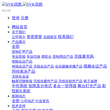
登录
注册
网站首页
关于我们
资质荣誉
联系我们
公司简介
在线留言
产品展示
全部
音响扩声产品
无线麦克风
专业音箱
专业功放
调音台
音响周边产品
智能会议产品
视频会议产品
有线会议产品
无线会议产品
会议摄像录播产品
同传表决产品
无纸化会议
触屏升降终端
无纸化硬件产品
无纸化软件产品
电子桌牌
中控系统
矩阵及分布式
多合一管理器
舞台灯光产品
影
院影K系统
新闻动态
全部
公司动态
行业资讯
技术支持