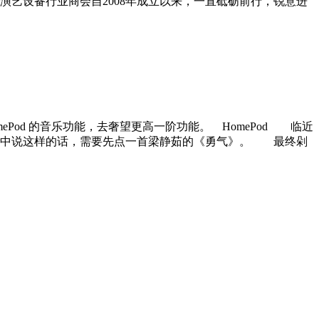
艺设备行业商会自2008年成立以来，一直砥砺前行，锐意进
od 的音乐功能，去奢望更高一阶功能。 HomePod 临近
疑声中说这样的话，需要先点一首梁静茹的《勇气》。 最终剁