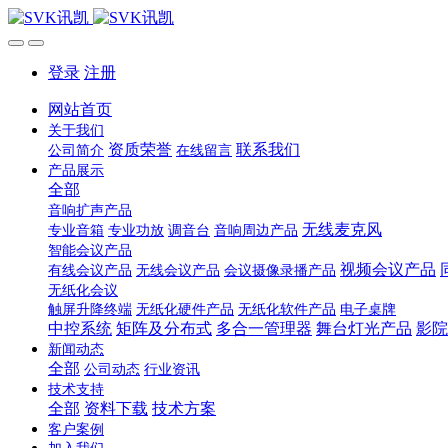
登录
注册
网站首页
关于我们
资质荣誉
联系我们
公司简介
在线留言
产品展示
全部
音响扩声产品
无线麦克风
专业音箱
专业功放
调音台
音响周边产品
智能会议产品
视频会议产品
有线会议产品
无线会议产品
会议摄像录播产品
无纸化会议
触屏升降终端
无纸化硬件产品
无纸化软件产品
电子桌牌
中控系统
矩阵及分布式
多合一管理器
舞台灯光产品
影院
新闻动态
全部
公司动态
行业资讯
技术支持
全部
资料下载
技术方案
客户案例