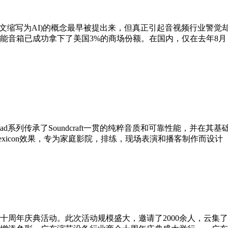
Intelligence，英文缩写为AI)的概念最早被提出来，但真正引起音视
 智能音箱已成功拿下了美国3%的商场份额。在国内，仅在去年8月
ad系列传承了Soundcraft一贯的纯粹音质和可靠性能，并在其基础上不断创
O和Lexicon效果，专为家庭影院，排练，现场表演和播客制作而
心十周年庆典活动。此次活动规模盛大，邀请了2000余人，云