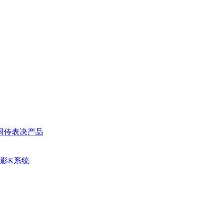
同传表决产品
影K系统