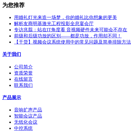
为您推荐
用婚礼灯光来造一场梦，你的婚礼比你想象的更美
解析友商明基激光工程投影全息宴会厅
专访兆翦：站在IT角度看 音视频硬件未来可能会不存在
前级和后级功放的区别——都是功放，作用却不同！
【干货】视频会议系统使用中的常见问题及简单排除方法
关于我们
公司简介
资质荣誉
在线留言
联系我们
产品展示
音响扩声产品
智能会议产品
无纸化会议
中控系统