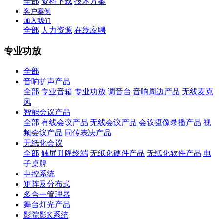
全部
资料下载
技术方案
客户案例
加入我们
全部
人力资源
在线应聘
专业功放
全部
音响扩声产品
全部
专业音箱
专业功放
调音台
音响周边产品
无线麦克
风
智能会议产品
全部
有线会议产品
无线会议产品
会议摄像录播产品
视
频会议产品
同传表决产品
无纸化会议
全部
触屏升降终端
无纸化硬件产品
无纸化软件产品
电
子桌牌
中控系统
矩阵及分布式
多合一管理器
舞台灯光产品
影院影K系统