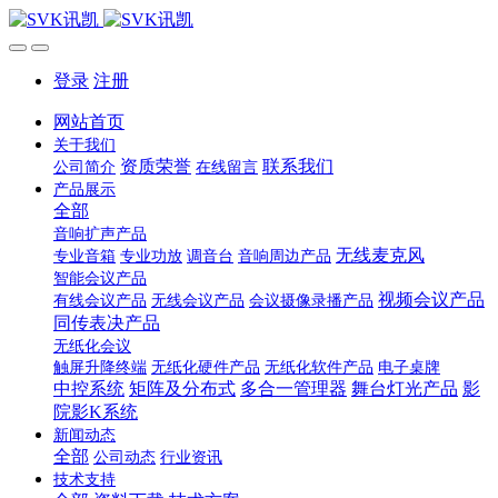
登录
注册
网站首页
关于我们
资质荣誉
联系我们
公司简介
在线留言
产品展示
全部
音响扩声产品
无线麦克风
专业音箱
专业功放
调音台
音响周边产品
智能会议产品
视频会议产品
有线会议产品
无线会议产品
会议摄像录播产品
同传表决产品
无纸化会议
触屏升降终端
无纸化硬件产品
无纸化软件产品
电子桌牌
中控系统
矩阵及分布式
多合一管理器
舞台灯光产品
影
院影K系统
新闻动态
全部
公司动态
行业资讯
技术支持