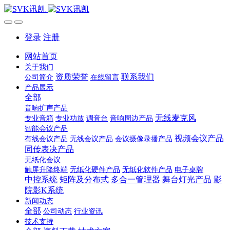
登录
注册
网站首页
关于我们
资质荣誉
联系我们
公司简介
在线留言
产品展示
全部
音响扩声产品
无线麦克风
专业音箱
专业功放
调音台
音响周边产品
智能会议产品
视频会议产品
有线会议产品
无线会议产品
会议摄像录播产品
同传表决产品
无纸化会议
触屏升降终端
无纸化硬件产品
无纸化软件产品
电子桌牌
中控系统
矩阵及分布式
多合一管理器
舞台灯光产品
影
院影K系统
新闻动态
全部
公司动态
行业资讯
技术支持