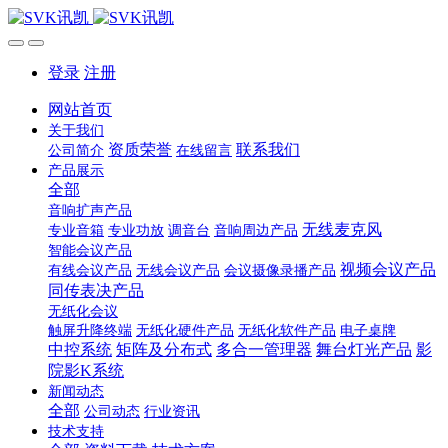
登录
注册
网站首页
关于我们
资质荣誉
联系我们
公司简介
在线留言
产品展示
全部
音响扩声产品
无线麦克风
专业音箱
专业功放
调音台
音响周边产品
智能会议产品
视频会议产品
有线会议产品
无线会议产品
会议摄像录播产品
同传表决产品
无纸化会议
触屏升降终端
无纸化硬件产品
无纸化软件产品
电子桌牌
中控系统
矩阵及分布式
多合一管理器
舞台灯光产品
影
院影K系统
新闻动态
全部
公司动态
行业资讯
技术支持