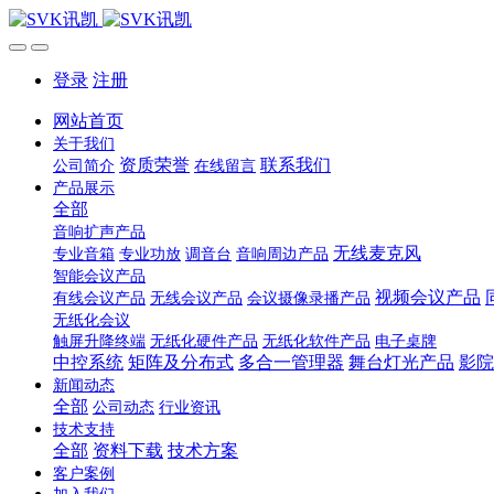
登录
注册
网站首页
关于我们
资质荣誉
联系我们
公司简介
在线留言
产品展示
全部
音响扩声产品
无线麦克风
专业音箱
专业功放
调音台
音响周边产品
智能会议产品
视频会议产品
有线会议产品
无线会议产品
会议摄像录播产品
无纸化会议
触屏升降终端
无纸化硬件产品
无纸化软件产品
电子桌牌
中控系统
矩阵及分布式
多合一管理器
舞台灯光产品
影院
新闻动态
全部
公司动态
行业资讯
技术支持
全部
资料下载
技术方案
客户案例