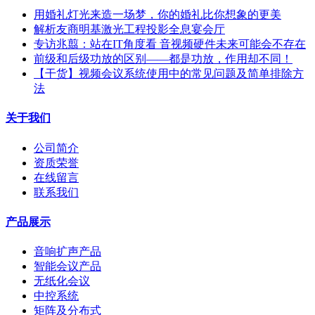
用婚礼灯光来造一场梦，你的婚礼比你想象的更美
解析友商明基激光工程投影全息宴会厅
专访兆翦：站在IT角度看 音视频硬件未来可能会不存在
前级和后级功放的区别——都是功放，作用却不同！
【干货】视频会议系统使用中的常见问题及简单排除方
法
关于我们
公司简介
资质荣誉
在线留言
联系我们
产品展示
音响扩声产品
智能会议产品
无纸化会议
中控系统
矩阵及分布式