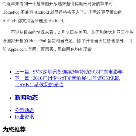
们近年来看到一个越来越开放越来越懂得顺应时势的苹果时，
HomePod 不兼容 Android 就显得格格不入了。毕竟连更早推出的
AirPods 都支持蓝牙连接 Android。
不过从目前的情况来看，2 月 9 日在美国、英国和澳大利亚三个英
语国家开售的 HomePod 备货相当充足。除了开售当天短暂售罄外，目
前 Apple.com 官网、百思买，黑白两色均有现货
上一篇
: SVK深圳讯凯连续3年赞助2018广东电影年
下一篇
: 2016广州专业灯光音响展4.1号馆C53讯凯
（SVK）恭候您的光临
新闻动态
公司动态
行业资讯
为您推荐