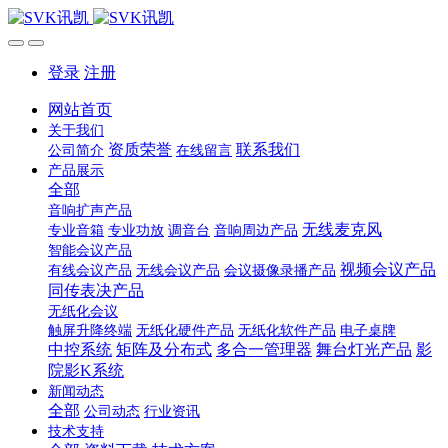
登录
注册
网站首页
关于我们
资质荣誉
联系我们
公司简介
在线留言
产品展示
全部
音响扩声产品
无线麦克风
专业音箱
专业功放
调音台
音响周边产品
智能会议产品
视频会议产品
有线会议产品
无线会议产品
会议摄像录播产品
同传表决产品
无纸化会议
触屏升降终端
无纸化硬件产品
无纸化软件产品
电子桌牌
中控系统
矩阵及分布式
多合一管理器
舞台灯光产品
影
院影K系统
新闻动态
全部
公司动态
行业资讯
技术支持