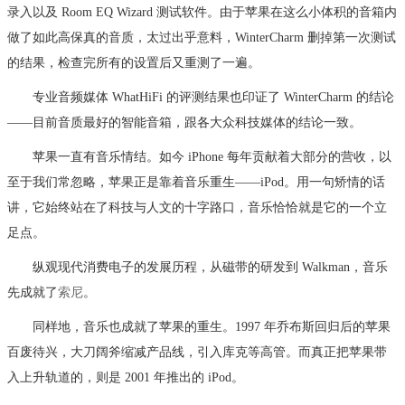
录入以及 Room EQ Wizard 测试软件。由于苹果在这么小体积的音箱内
做了如此高保真的音质，太过出乎意料，WinterCharm 删掉第一次测试
的结果，检查完所有的设置后又重测了一遍。
专业音频媒体 WhatHiFi 的评测结果也印证了 WinterCharm 的结论
——目前音质最好的智能音箱，跟各大众科技媒体的结论一致。
苹果一直有音乐情结。如今 iPhone 每年贡献着大部分的营收，以
至于我们常忽略，苹果正是靠着音乐重生——iPod。用一句矫情的话
讲，它始终站在了科技与人文的十字路口，音乐恰恰就是它的一个立
足点。
纵观现代消费电子的发展历程，从磁带的研发到 Walkman，音乐
先成就了
索尼
。
同样地，音乐也成就了苹果的重生。1997 年乔布斯回归后的苹果
百废待兴，大刀阔斧缩减产品线，引入库克等高管。而真正把苹果带
入上升轨道的，则是 2001 年推出的 iPod。