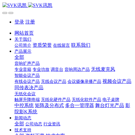
登录
注册
网站首页
关于我们
资质荣誉
联系我们
公司简介
在线留言
产品展示
全部
音响扩声产品
无线麦克风
专业音箱
专业功放
调音台
音响周边产品
智能会议产品
视频会议产品
有线会议产品
无线会议产品
会议摄像录播产品
同传表决产品
无纸化会议
触屏升降终端
无纸化硬件产品
无纸化软件产品
电子桌牌
中控系统
矩阵及分布式
多合一管理器
舞台灯光产品
影
院影K系统
新闻动态
全部
公司动态
行业资讯
技术支持